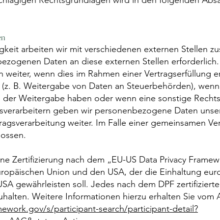
inschlägigen Rechtsgrundlagen wird in den folgenden Abs
en
keit arbeiten wir mit verschiedenen externen Stellen zu
bezogenen Daten an diese externen Stellen erforderlic
 weiter, wenn dies im Rahmen einer Vertragserfüllung erf
nd (z. B. Weitergabe von Daten an Steuerbehörden), wenn 
 an der Weitergabe haben oder wenn eine sonstige Rech
agsverarbeitern geben wir personenbezogene Daten unse
tragsverarbeitung weiter. Im Falle einer gemeinsamen Ve
ossen.
ne Zertifizierung nach dem „EU-US Data Privacy Framewo
opäischen Union und den USA, der die Einhaltung eur
SA gewährleisten soll. Jedes nach dem DPF zertifizierte
uhalten. Weitere Informationen hierzu erhalten Sie vom
ework.gov/s/participant-search/participant-detail?