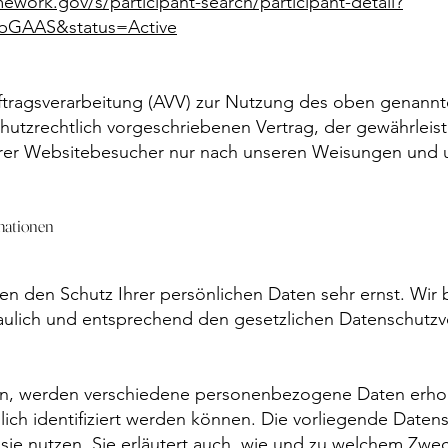
ework.gov/s/participant-search/participant-detail?
nbGAAS&status=Active
ftragsverarbeitung (AVV) zur Nutzung des oben genannt
hutzrechtlich vorgeschriebenen Vertrag, der gewährleiste
er Websitebesucher nur nach unseren Weisungen und 
rmationen
en den Schutz Ihrer persönlichen Daten sehr ernst. Wir
lich und entsprechend den gesetzlichen Datenschutzvo
en, werden verschiedene personenbezogene Daten erh
lich identifiziert werden können. Die vorliegende Datens
sie nutzen. Sie erläutert auch, wie und zu welchem Zwe