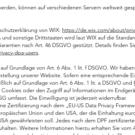
werden, können auf verschiedenen Servern weltweit ges
nschutzerklärung von WIX:
https://de.wix.com/about/pri
und sonstige Drittstaaten wird laut WIX auf die Standar
rantien nach Art. 46 DSGVO gestützt. Details finden Si
rivacy-dpa-users
.
uf Grundlage von Art. 6 Abs. 1 lit. f DSGVO. Wir haben 
rstellung unserer Website. Sofern eine entsprechende E
eßlich auf Grundlage von Art. 6 Abs. 1 lit. a DSGVO und
 Cookies oder den Zugriff auf Informationen im Endgerät
G umfasst. Die Einwilligung ist jederzeit widerrufbar.
ne Zertifizierung nach dem „EU-US Data Privacy Framewo
opäischen Union und den USA, der die Einhaltung eur
SA gewährleisten soll. Jedes nach dem DPF zertifizierte
uhalten. Weitere Informationen hierzu erhalten Sie vom